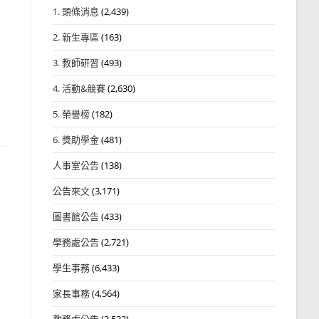
1. 頭條消息
(2,439)
2. 新生專區
(163)
3. 教師研習
(493)
4. 活動&競賽
(2,630)
5. 榮譽榜
(182)
6. 獎助學金
(481)
人事室公告
(138)
公告來文
(3,171)
用
圖書館公告
(433)
學務處公告
(2,721)
學生事務
(6,433)
家長事務
(4,564)
教務處公告
(3,532)