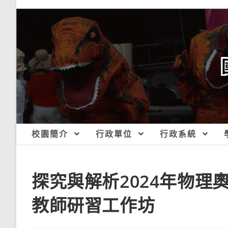
跳
轉
至
主
要
內
容
校園簡介
行政單位
行政系統
探究與解析2024年物
教師研習工作坊