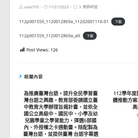
Post
Post
Post
ashs510
11/21/2023
3. 教師研習
author:
published:
category:
112p001559_1120012869a_112d2001110-01
下載
112p001559_1120012869a_att
下載
Post Views:
126
相關內容
為推廣臺灣台語，提升全民學習臺
112學年
灣台語之興趣，教育部委請國立臺
體推動方案
中教育大學辦理旨揭計畫，並依全
高
國公立高級中、國民中、小學及幼
兒園學童之學習能力，擇選6部國
內、外授權之卡通動畫。除配製為
臺灣台語，並提供臺灣 台語字幕選