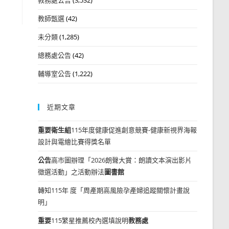
教師甄選
(42)
未分類
(1,285)
總務處公告
(42)
輔導室公告
(1,222)
近期文章
重要
衛生組
115年度健康促進創意競賽-健康新視界海報
設計與電繪比賽得獎名單
公告
高市圖辦理「2026朗聲大賞：朗讀文本演出影片
徵選活動」之活動辦法
圖書館
轉知115年 度「周產期高風險孕產婦追蹤關懷計畫說
明」
重要
115繁星推薦校內選填說明
教務處