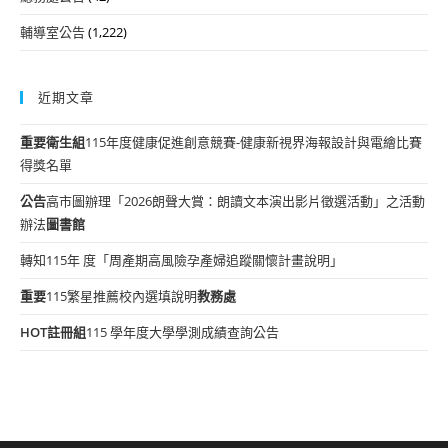
輔導室公告
(1,222)
近期文章
重要
衛生組
115年度健康促進創意競賽-健康新視界海報設計與電繪比賽
得獎名單
公告
高市圖辦理「2026朗聲大賞：朗讀文本演出影片徵選活動」之活動
辦法
圖書館
轉知115年 度「周產期高風險孕產婦追蹤關懷計畫說明」
重要
115繁星推薦校內選填說明
教務處
HOT
註冊組
115 學年度大學學測成績查詢公告