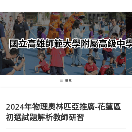
跳
轉
至
主
要
內
容
選單
2024年物理奧林匹亞推廣-花蓮區
初選試題解析教師研習