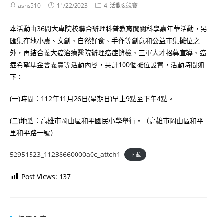
Post
Post
Post
ashs510
11/22/2023
4. 活動&競賽
author:
published:
category:
本活動由36間大專院校聯合辦理科普教育闖關科學嘉年華活動，另
匯集在地小農、文創、自然好食、手作等創意和公益市集攤位之
外，再結合義大癌治療醫院辦理癌症篩檢、三軍人才招募宣導、癌
症希望基金會義賣等活動內容，共計100個攤位設置，活動時間如
下：
(一)時間：112年11月26日(星期日)早上9點至下午4點。
(二)地點：高雄市岡山區和平國民小學舉行。（高雄市岡山區和平
里和平路一號）
52951523_11238660000a0c_attch1
下載
Post Views:
137