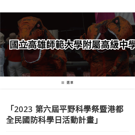
跳
轉
至
主
要
內
容
選單
「2023 第六屆平野科學祭暨港都
全民國防科學日活動計畫」