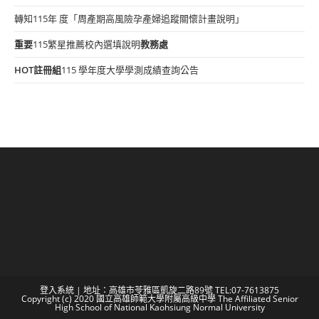
轉知115年 度「周產期高風險孕產婦追蹤關懷計畫說明」
重要
115繁星推薦校內選填說明
教務處
HOT
註冊組
115 學年度大學學測成績查詢公告
登入系統
| 地址：高雄市苓雅區凱旋二路89號 TEL:07-7613875
Copyright (c) 2020 國立高雄師範大學附屬高級中學 The Affiliated Senior
High School of National Kaohsiung Normal University