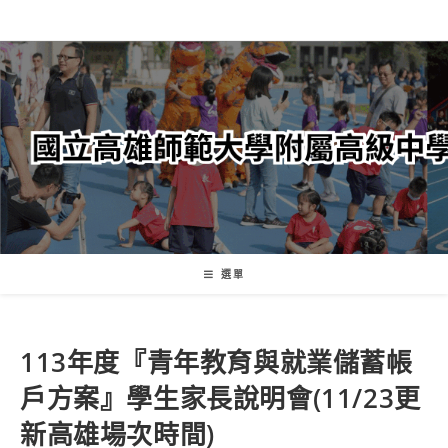
跳
轉
至
主
要
內
容
選單
113年度『青年教育與就業儲蓄帳
戶方案』學生家長說明會(11/23更
新高雄場次時間)