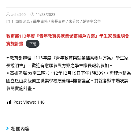
Post
Post
ashs560
11/23/2023
author:
published:
Post
1. 頭條消息
/
學生事務
/
家長事務
/
未分類
/
輔導室公告
category:
教育部113年度『青年教育與就業儲蓄帳戶方案』學生家長說明會
實施計畫
下載
✦教育部辦理「113年度『青年教育與就業儲蓄帳戶方案』學生家
長說明會」。歡迎有意願參與方案之學生家長報名參加。
✦高雄區場次(南二區)：112年12月19日下午1時30分，辦理地點為
國立鳳山高級商工職業學校展藝樓4樓會議室。其餘各縣市場次請
參閱實施計畫。
Post Views:
148
相關內容