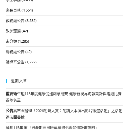
家長事務
(4,564)
教務處公告
(3,532)
教師甄選
(42)
未分類
(1,285)
總務處公告
(42)
輔導室公告
(1,222)
近期文章
重要
衛生組
115年度健康促進創意競賽-健康新視界海報設計與電繪比賽
得獎名單
公告
高市圖辦理「2026朗聲大賞：朗讀文本演出影片徵選活動」之活動
辦法
圖書館
轉知115年 度「周產期高風險孕產婦追蹤關懷計畫說明」