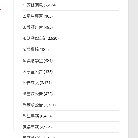
1. 頭條消息
(2,439)
與
2. 新生專區
(163)
3. 教師研習
(493)
4. 活動&競賽
(2,630)
5. 榮譽榜
(182)
6. 獎助學金
(481)
人事室公告
(138)
公告來文
(3,171)
圖書館公告
(433)
學務處公告
(2,721)
學生事務
(6,433)
家長事務
(4,564)
教務處公告
(3,532)