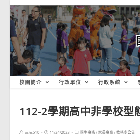
跳
轉
至
主
要
內
容
校園簡介
行政單位
行政系統
112-2學期高中非學校型
Post
Post
Post
ashs510
11/24/2023
學生事務
/
家長事務
/
教務處公告
author:
published:
category: