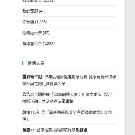
教師甄選
(42)
未分類
(1,285)
總務處公告
(42)
輔導室公告
(1,222)
近期文章
重要
衛生組
115年度健康促進創意競賽-健康新視界海報
設計與電繪比賽得獎名單
公告
高市圖辦理「2026朗聲大賞：朗讀文本演出影片
徵選活動」之活動辦法
圖書館
轉知115年 度「周產期高風險孕產婦追蹤關懷計畫說
明」
重要
115繁星推薦校內選填說明
教務處