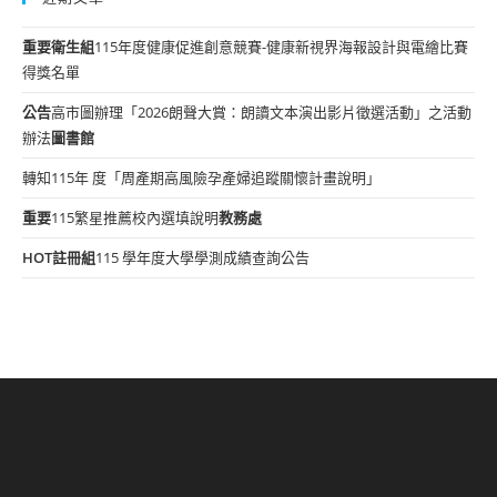
重要
衛生組
115年度健康促進創意競賽-健康新視界海報設計與電繪比賽
得獎名單
公告
高市圖辦理「2026朗聲大賞：朗讀文本演出影片徵選活動」之活動
辦法
圖書館
轉知115年 度「周產期高風險孕產婦追蹤關懷計畫說明」
重要
115繁星推薦校內選填說明
教務處
HOT
註冊組
115 學年度大學學測成績查詢公告