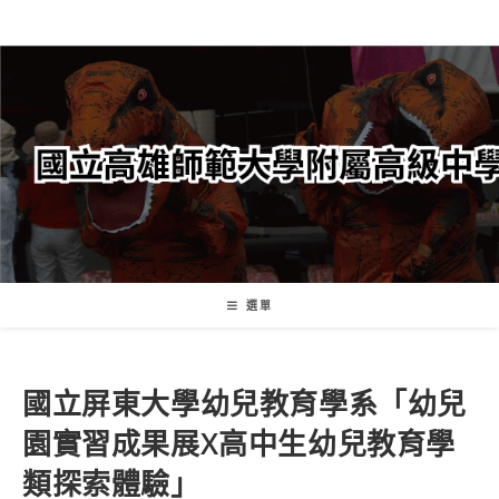
跳
轉
至
主
要
內
容
選單
國立屏東大學幼兒教育學系「幼兒
園實習成果展X高中生幼兒教育學
類探索體驗」