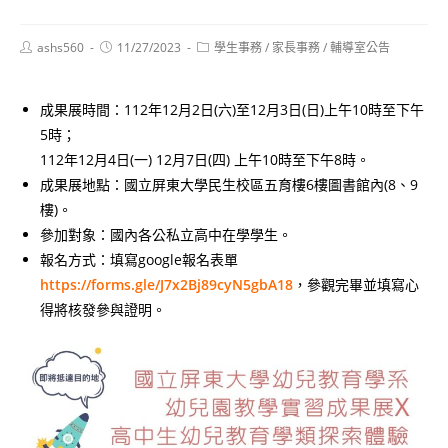
Post
Post
Post
ashs560
11/27/2023
學生事務
/
家長事務
/
輔導室公告
author:
published:
category:
成果展時間：112年12月2日(六)至12月3日(日)上午10時至下午
5時；
112年12月4日(一) 12月7日(四) 上午10時至下午8時。
成果展地點：國立屏東大學民生校區五育樓6樓圖書館內(8、9
樓)。
參加對象：國內各公私立高中在學學生。
報名方式：填寫google報名表單
https://forms.gle/J7x2Bj89cyN5gbA18
，參觀完畢並填寫心
得將核發參與證明。