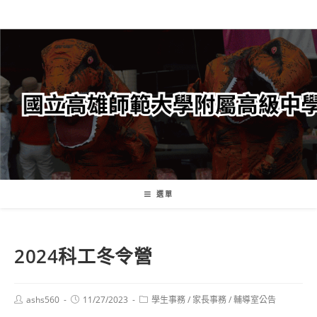
跳
轉
至
主
要
內
容
選單
2024科工冬令營
Post
Post
Post
ashs560
11/27/2023
學生事務
/
家長事務
/
輔導室公告
author:
published:
category: