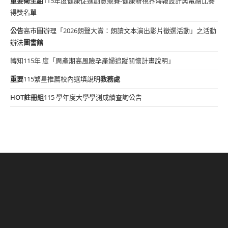
重要
衛生組
115年度健康促進創意競賽-健康新視界海報設計與電繪比賽
得獎名單
公告
高市圖辦理「2026朗聲大賞：朗讀文本演出影片徵選活動」之活動
辦法
圖書館
轉知115年 度「周產期高風險孕產婦追蹤關懷計畫說明」
重要
115繁星推薦校內選填說明
教務處
HOT
註冊組
115 學年度大學學測成績查詢公告