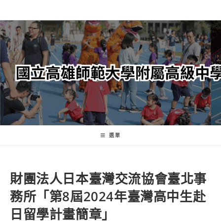
跳
轉
至
主
要
內
容
選單
財團法人日本臺灣交流協會臺北事
務所「第8屆2024年臺灣高中生赴
日留學計畫簡章」