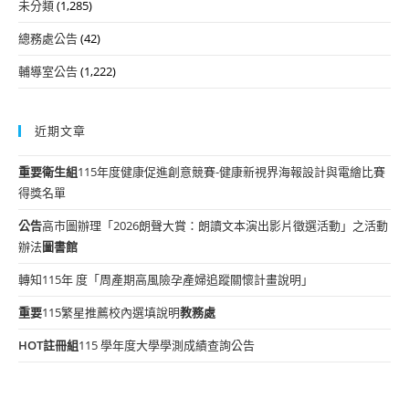
未分類
(1,285)
總務處公告
(42)
輔導室公告
(1,222)
近期文章
重要
衛生組
115年度健康促進創意競賽-健康新視界海報設計與電繪比賽
得獎名單
公告
高市圖辦理「2026朗聲大賞：朗讀文本演出影片徵選活動」之活動
辦法
圖書館
轉知115年 度「周產期高風險孕產婦追蹤關懷計畫說明」
重要
115繁星推薦校內選填說明
教務處
HOT
註冊組
115 學年度大學學測成績查詢公告