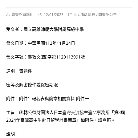
Post
Post
Post
圖書館資訊組
12/01/2023
4. 活動&競賽
/
圖書館公告
author:
published:
category:
受文者：國立高雄師範大學附屬高級中學
發文日期：中華民國112年11月24日
發文字號：臺教文(四)字第1120113991號
速別：普通件
密等及解密條件或保密期限：
附件：附件1-報名表與簡章相關資料 附件一
主旨：函轉公益財團法人日本臺灣交流協會臺北事務所「第8屆
2024年臺灣高中生赴日留學計畫簡章」如附件，請查照。
說明：