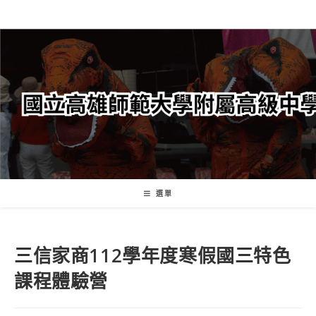
跳
轉
至
主
要
內
容
選單
三信家商112學年度寒假國三特色
課程體驗營