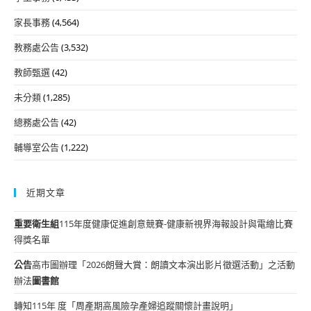
家長事務
(4,564)
教務處公告
(3,532)
教師甄選
(42)
未分類
(1,285)
總務處公告
(42)
輔導室公告
(1,222)
近期文章
重要
衛生組
115年度健康促進創意競賽-健康新視界海報設計與電繪比賽
得獎名單
公告
高市圖辦理「2026朗聲大賞：朗讀文本演出影片徵選活動」之活動
辦法
圖書館
轉知115年 度「周產期高風險孕產婦追蹤關懷計畫說明」