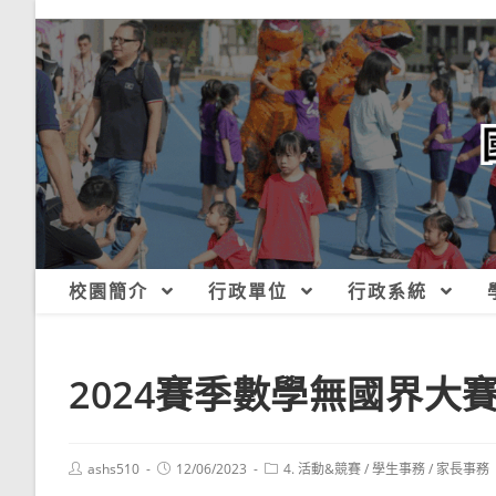
跳
轉
至
主
要
內
容
校園簡介
行政單位
行政系統
2024賽季數學無國界大
Post
Post
Post
ashs510
12/06/2023
4. 活動&競賽
/
學生事務
/
家長事務
author:
published:
category: