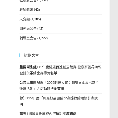
教師甄選
(42)
未分類
(1,285)
總務處公告
(42)
輔導室公告
(1,222)
近期文章
重要
衛生組
115年度健康促進創意競賽-健康新視界海報
設計與電繪比賽得獎名單
公告
高市圖辦理「2026朗聲大賞：朗讀文本演出影片
徵選活動」之活動辦法
圖書館
轉知115年 度「周產期高風險孕產婦追蹤關懷計畫說
明」
重要
115繁星推薦校內選填說明
教務處