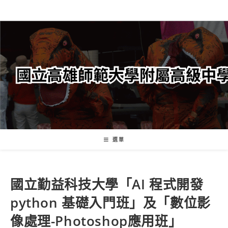
跳
轉
至
主
要
內
容
選單
國立勤益科技大學「AI 程式開發
python 基礎入門班」及「數位影
像處理-Photoshop應用班」