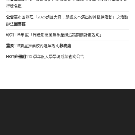
得獎名單
公告
高市圖辦理「2026朗聲大賞：朗讀文本演出影片徵選活動」之活動
辦法
圖書館
轉知115年 度「周產期高風險孕產婦追蹤關懷計畫說明」
重要
115繁星推薦校內選填說明
教務處
HOT
註冊組
115 學年度大學學測成績查詢公告