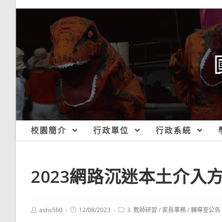
跳
轉
至
主
要
內
容
校園簡介
行政單位
行政系統
2023網路沉迷本土介入
Post
Post
Post
ashs560
12/08/2023
3. 教師研習
/
家長事務
/
輔導室公告
author:
published:
category: