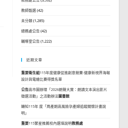
教師甄選
(42)
未分類
(1,285)
總務處公告
(42)
輔導室公告
(1,222)
近期文章
重要
衛生組
115年度健康促進創意競賽-健康新視界海報
設計與電繪比賽得獎名單
公告
高市圖辦理「2026朗聲大賞：朗讀文本演出影片
徵選活動」之活動辦法
圖書館
轉知115年 度「周產期高風險孕產婦追蹤關懷計畫說
明」
重要
115繁星推薦校內選填說明
教務處