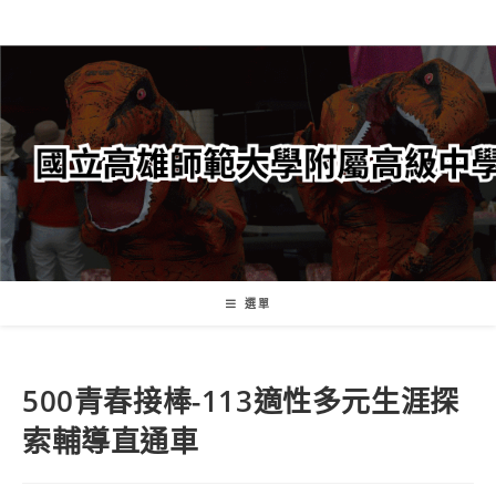
跳
轉
至
主
要
內
容
選單
500青春接棒-113適性多元生涯探
索輔導直通車