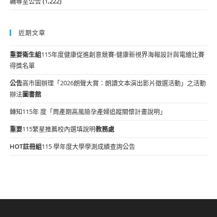
輔導室公告
(1,222)
近期文章
重要
衛生組
115年度健康促進創意競賽-健康新視界海報設計與電繪比賽
得獎名單
公告
高市圖辦理「2026朗聲大賞：朗讀文本演出影片徵選活動」之活動
辦法
圖書館
轉知115年 度「周產期高風險孕產婦追蹤關懷計畫說明」
重要
115繁星推薦校內選填說明
教務處
HOT
註冊組
115 學年度大學學測成績查詢公告