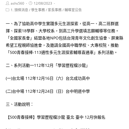
Post
Post
ashs560
12/08/2023
author:
published:
Post
1. 頭條消息
/
學生事務
/
家長事務
/
輔導室公告
category:
一、為了協助高中學生實踐多元生涯探索，從高一、高二班群選
擇、探索18學群、大學校系，到高三升學選填志願輔導等任務。
「全國家長會」結盟各地NPO包括台灣青年文化創生協會、屏東縣
希望工程親師協進會，及邀請全國高中職學校、大專校院，推動
「500青春接棒-113適性多元生涯探索輔導直通車」系列活動。
二、系列活動一112年12月「學習歷程檔沙龍」
(一)台北場 112年12月16日（六）台北成功高中
(二)台中場 112年12月24日（日）台中明道中學
三、活動說明：
【500青春接棒】學習歷程檔沙龍 臺北 臺中 12月快報名