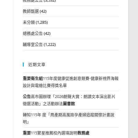
教師甄選
(42)
未分類
(1,285)
總務處公告
(42)
輔導室公告
(1,222)
近期文章
重要
衛生組
115年度健康促進創意競賽-健康新視界海報
設計與電繪比賽得獎名單
公告
高市圖辦理「2026朗聲大賞：朗讀文本演出影片
徵選活動」之活動辦法
圖書館
轉知115年 度「周產期高風險孕產婦追蹤關懷計畫說
明」
重要
115繁星推薦校內選填說明
教務處