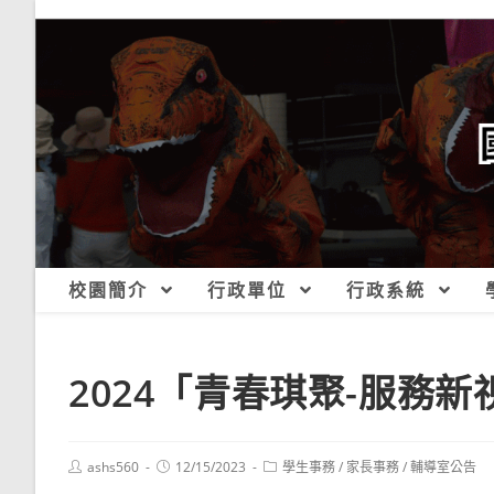
跳
轉
至
主
要
內
容
校園簡介
行政單位
行政系統
2024「青春琪聚-服務
Post
Post
Post
ashs560
12/15/2023
學生事務
/
家長事務
/
輔導室公告
author:
published:
category: