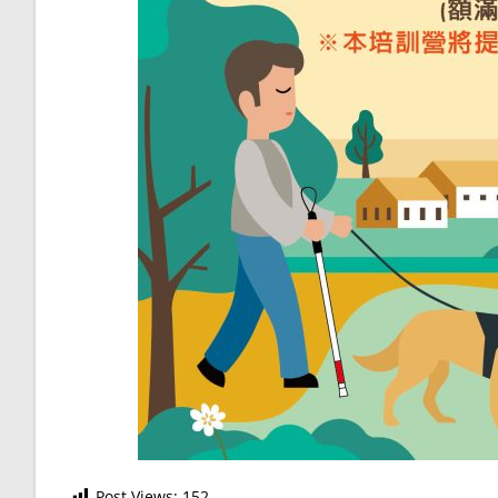
Post Views:
152