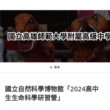
跳
轉
至
主
要
內
容
選單
國立自然科學博物館「2024高中
生生命科學研習營」