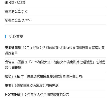
未分類
(1,285)
總務處公告
(42)
輔導室公告
(1,222)
近期文章
重要
衛生組
115年度健康促進創意競賽-健康新視界海報設計與電繪比賽
得獎名單
公告
高市圖辦理「2026朗聲大賞：朗讀文本演出影片徵選活動」之活動
辦法
圖書館
轉知115年 度「周產期高風險孕產婦追蹤關懷計畫說明」
重要
115繁星推薦校內選填說明
教務處
HOT
註冊組
115 學年度大學學測成績查詢公告