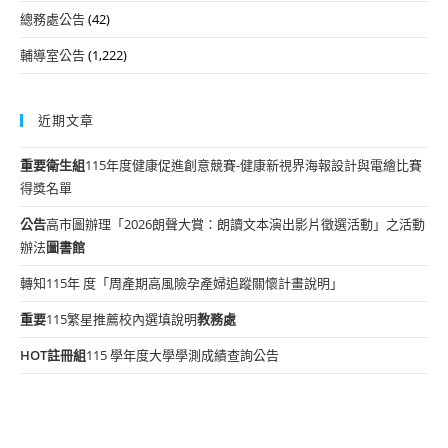
總務處公告
(42)
輔導室公告
(1,222)
近期文章
重要
衛生組
115年度健康促進創意競賽-健康新視界海報設計與電繪比賽
得獎名單
公告
高市圖辦理「2026朗聲大賞：朗讀文本演出影片徵選活動」之活動
辦法
圖書館
轉知115年 度「周產期高風險孕產婦追蹤關懷計畫說明」
重要
115繁星推薦校內選填說明
教務處
HOT
註冊組
115 學年度大學學測成績查詢公告