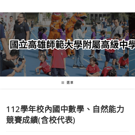
跳
轉
至
主
要
內
容
選單
112學年校內國中數學、自然能力
競賽成績(含校代表)