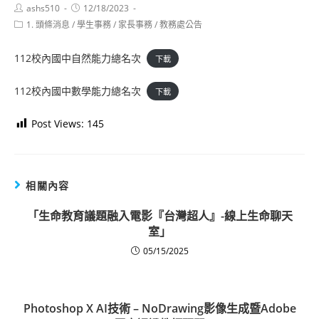
Post
Post
ashs510
12/18/2023
author:
published:
Post
1. 頭條消息
/
學生事務
/
家長事務
/
教務處公告
category:
112校內國中自然能力總名次
下載
112校內國中數學能力總名次
下載
Post Views:
145
相關內容
「生命教育議題融入電影『台灣超人』-線上生命聊天
室」
05/15/2025
Photoshop X AI技術 – NoDrawing影像生成暨Adobe