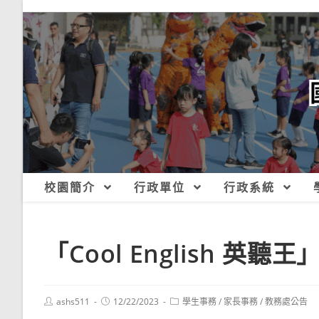
跳
轉
至
主
要
內
容
校園簡介
行政單位
行政系統
「Cool English 英
Post
Post
Post
ashs511
12/22/2023
學生事務
/
家長事務
/
教務處公告
author:
published:
category: