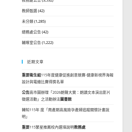
教師甄選
(42)
未分類
(1,285)
總務處公告
(42)
輔導室公告
(1,222)
近期文章
重要
衛生組
115年度健康促進創意競賽-健康新視界海報
設計與電繪比賽得獎名單
公告
高市圖辦理「2026朗聲大賞：朗讀文本演出影片
徵選活動」之活動辦法
圖書館
轉知115年 度「周產期高風險孕產婦追蹤關懷計畫說
明」
重要
115繁星推薦校內選填說明
教務處