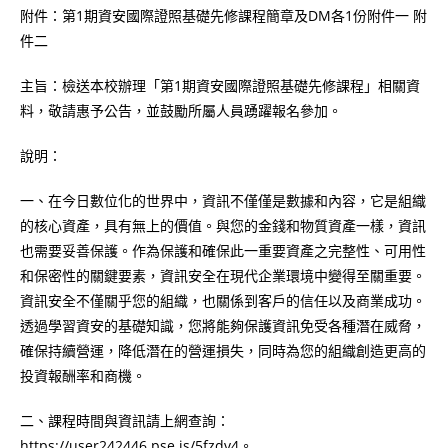
附件：第1期資安國際證照基礎先修課程簡章及DM各1份附件一 附
件二
主旨：檢送本校辦理「第1期資安國際證照基礎先修課程」相關資
料，敬請惠予公告，並鼓勵所屬人員踴躍報名參加。
說明：
一、在今日數位化的世界中，資訊不僅僅是數據和內容，它是組織
的核心資產，具有無上的價值。與您的金錢和物質資產一樣，資訊
也需要妥善保護。作為保護和確保此一重要資產之完整性、可用性
和保密性的關鍵要素，資訊安全在現代企業環境中變得至關重要。
資訊安全不僅關乎您的組織，也關係到客戶的信任以及商業成功。
透過學習資安的基礎知識，您將能夠保護資訊免受各種潛在威脅，
確保持續營運，降低潛在的營運損失，同時為您的組織創造更高的
投資報酬率和商機。
二、課程時間與資訊請上網查詢：
https://user242446.pse.is/5fzdv4。