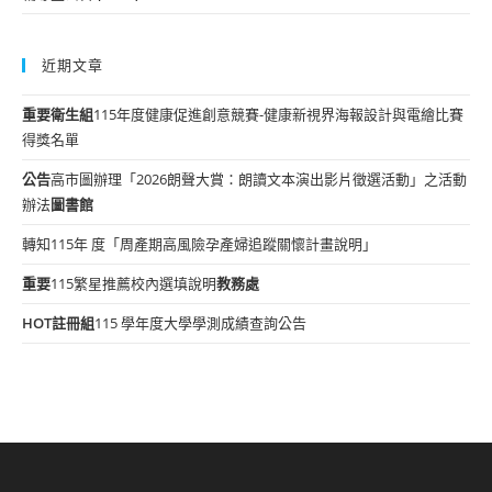
近期文章
重要
衛生組
115年度健康促進創意競賽-健康新視界海報設計與電繪比賽
得獎名單
公告
高市圖辦理「2026朗聲大賞：朗讀文本演出影片徵選活動」之活動
辦法
圖書館
轉知115年 度「周產期高風險孕產婦追蹤關懷計畫說明」
重要
115繁星推薦校內選填說明
教務處
HOT
註冊組
115 學年度大學學測成績查詢公告