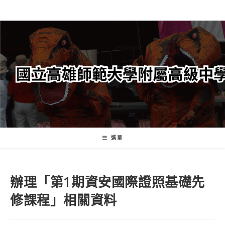
跳
轉
至
主
要
內
容
選單
辦理「第1期資安國際證照基礎先
修課程」相關資料