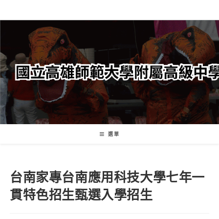
跳
轉
至
主
要
內
容
選單
台南家專台南應用科技大學七年一
貫特色招生甄選入學招生