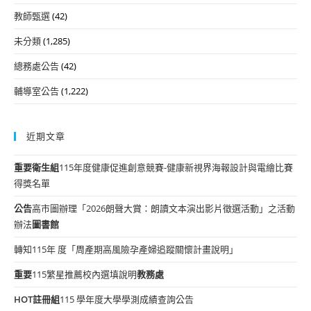
教師甄選
(42)
未分類
(1,285)
總務處公告
(42)
輔導室公告
(1,222)
近期文章
重要
衛生組
115年度健康促進創意競賽-健康新視界海報設計與電繪比賽
得獎名單
公告
高市圖辦理「2026朗聲大賞：朗讀文本演出影片徵選活動」之活動
辦法
圖書館
轉知115年 度「周產期高風險孕產婦追蹤關懷計畫說明」
重要
115繁星推薦校內選填說明
教務處
HOT
註冊組
115 學年度大學學測成績查詢公告