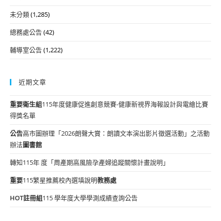
未分類
(1,285)
總務處公告
(42)
輔導室公告
(1,222)
近期文章
重要
衛生組
115年度健康促進創意競賽-健康新視界海報設計與電繪比賽
得獎名單
公告
高市圖辦理「2026朗聲大賞：朗讀文本演出影片徵選活動」之活動
辦法
圖書館
轉知115年 度「周產期高風險孕產婦追蹤關懷計畫說明」
重要
115繁星推薦校內選填說明
教務處
HOT
註冊組
115 學年度大學學測成績查詢公告