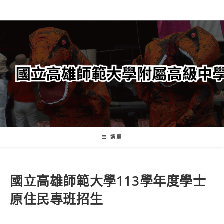
跳
轉
至
主
要
內
容
選單
國立高雄師範大學113學年度學士
原住民專班招生