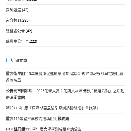
教師甄選
(42)
未分類
(1,285)
總務處公告
(42)
輔導室公告
(1,222)
近期文章
重要
衛生組
115年度健康促進創意競賽-健康新視界海報設計與電繪比賽
得獎名單
公告
高市圖辦理「2026朗聲大賞：朗讀文本演出影片徵選活動」之活動
辦法
圖書館
轉知115年 度「周產期高風險孕產婦追蹤關懷計畫說明」
重要
115繁星推薦校內選填說明
教務處
HOT
註冊組
115 學年度大學學測成績查詢公告