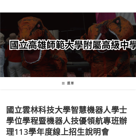
跳
轉
至
主
要
內
容
選單
國立雲林科技大學智慧機器人學士
學位學程暨機器人技優領航專班辦
理113學年度線上招生說明會