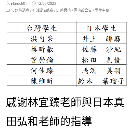
Post
Post
nknush01
12/29/2023
author:
published:
Post
1. 頭條消息
/
4. 活動&競賽
/
5. 榮譽榜
/
圖書館公告
/
學生事務
category:
感謝林宜臻老師與日本真
田弘和老師的指導