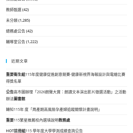
教師甄選
(42)
未分類
(1,285)
總務處公告
(42)
輔導室公告
(1,222)
近期文章
重要
衛生組
115年度健康促進創意競賽-健康新視界海報設計與電繪比賽
得獎名單
公告
高市圖辦理「2026朗聲大賞：朗讀文本演出影片徵選活動」之活動
辦法
圖書館
轉知115年 度「周產期高風險孕產婦追蹤關懷計畫說明」
重要
115繁星推薦校內選填說明
教務處
HOT
註冊組
115 學年度大學學測成績查詢公告