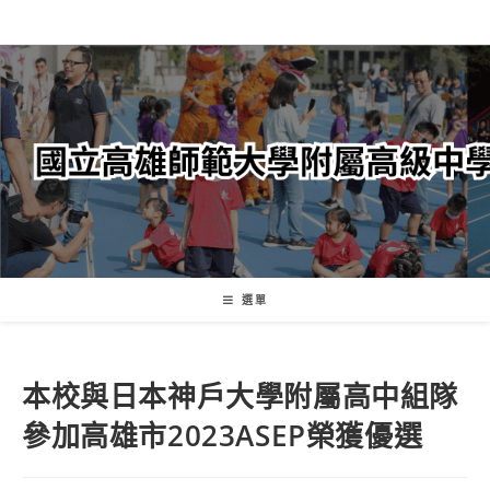
跳
轉
至
主
要
內
容
選單
本校與日本神戶大學附屬高中組隊
參加高雄市2023ASEP榮獲優選