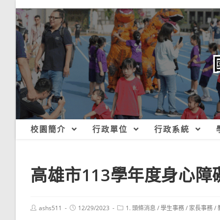
跳
轉
至
主
要
內
容
校園簡介
行政單位
行政系統
高雄市113學年度身心
Post
Post
Post
ashs511
12/29/2023
1. 頭條消息
/
學生事務
/
家長事務
/
author:
published:
category: