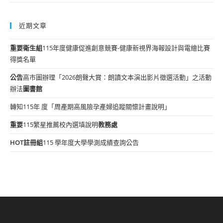
近期文章
重要
衛生組
115年度健康促進創意競賽-健康新視界海報設計與電繪比賽
得獎名單
公告
高市圖辦理「2026朗聲大賞：朗讀文本演出影片徵選活動」之活動
辦法
圖書館
轉知115年 度「周產期高風險孕產婦追蹤關懷計畫說明」
重要
115繁星推薦校內選填說明
教務處
HOT
註冊組
115 學年度大學學測成績查詢公告