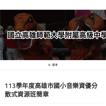
跳
轉
至
主
要
內
容
選單
113學年度高雄市國小音樂資優分
散式資源班簡章