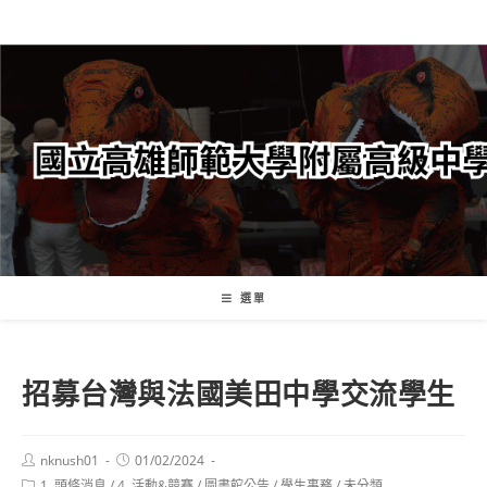
跳
轉
至
主
要
內
容
選單
招募台灣與法國美田中學交流學生
Post
Post
nknush01
01/02/2024
author:
published:
Post
1. 頭條消息
/
4. 活動&競賽
/
圖書館公告
/
學生事務
/
未分類