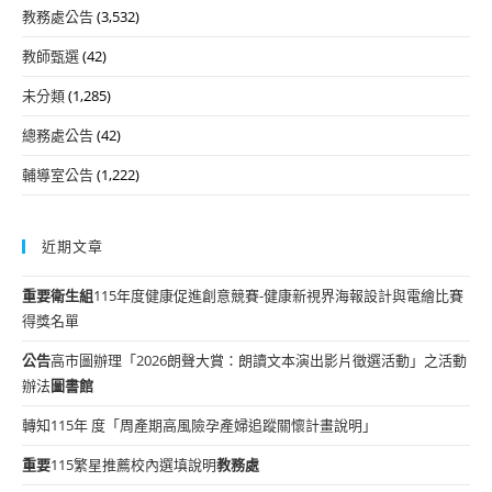
教務處公告
(3,532)
教師甄選
(42)
未分類
(1,285)
總務處公告
(42)
輔導室公告
(1,222)
近期文章
重要
衛生組
115年度健康促進創意競賽-健康新視界海報設計與電繪比賽
得獎名單
公告
高市圖辦理「2026朗聲大賞：朗讀文本演出影片徵選活動」之活動
辦法
圖書館
轉知115年 度「周產期高風險孕產婦追蹤關懷計畫說明」
重要
115繁星推薦校內選填說明
教務處