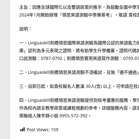
主旨：因應全球國際化以及雙語政策的推半，為鼓勵全國中學
2024年1月開始辦理『領思英語測驗中學專案考』。敬請 貴
說明：
一、Linguaskill劍橋領思國際英語測驗為國際公認的英
庫」認列為多元表現之證明，將有助學生升學備審。證照代碼如下
口說測驗：0787-0792；劍橋領思實用英語寫作測驗：0793-07
二、Linguaskill劍橋領思英語測驗不須複試、且無「通
三、自即日起，如貴校報名人數滿 30人(含) 以上，可申請在
四、Linguaskill劍橋領思英語測驗提供到校考優惠的服
作為校內語言教學政策或課程規劃的參考。詳細服務內容，請至https:
案聯絡人陳芋錚小姐 0955-572-392。
Post Views:
159