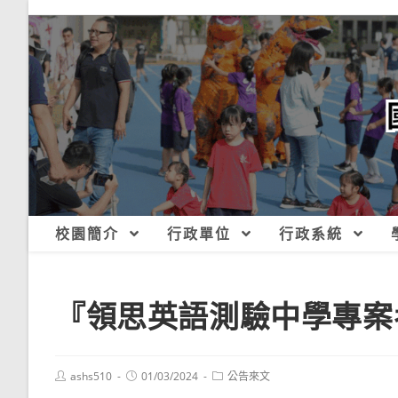
跳
轉
至
主
要
內
容
校園簡介
行政單位
行政系統
『領思英語測驗中學專案
Post
Post
Post
ashs510
01/03/2024
公告來文
author:
published:
category: