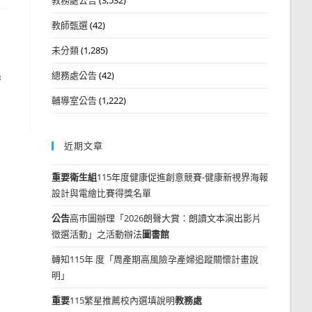
教師甄選
(42)
未分類
(1,285)
總務處公告
(42)
學
輔導室公告
(1,222)
近期文章
重要
衛生組
115年度健康促進創意競賽-健康新視界海報
設計與電繪比賽得獎名單
公告
高市圖辦理「2026朗聲大賞：朗讀文本演出影片
徵選活動」之活動辦法
圖書館
轉知115年 度「周產期高風險孕產婦追蹤關懷計畫說
明」
重要
115繁星推薦校內選填說明
教務處