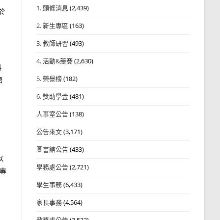
1. 頭條消息
(2,439)
於
2. 新生專區
(163)
3. 教師研習
(493)
4. 活動&競賽
(2,630)
料
5. 榮譽榜
(182)
語
6. 獎助學金
(481)
人事室公告
(138)
公告來文
(3,171)
圖書館公告
(433)
以
學務處公告
(2,721)
學專
學生事務
(6,433)
家長事務
(4,564)
教務處公告
(3,532)