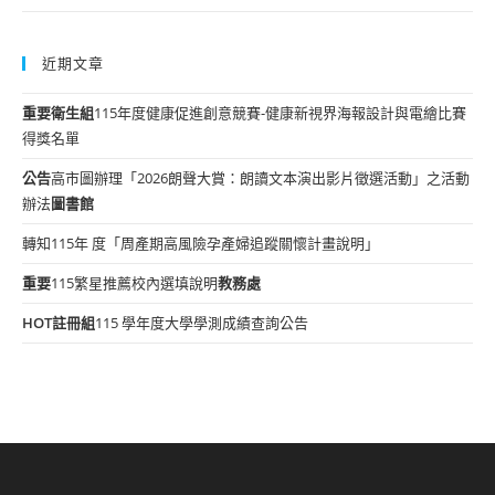
近期文章
重要
衛生組
115年度健康促進創意競賽-健康新視界海報設計與電繪比賽
得獎名單
公告
高市圖辦理「2026朗聲大賞：朗讀文本演出影片徵選活動」之活動
辦法
圖書館
轉知115年 度「周產期高風險孕產婦追蹤關懷計畫說明」
重要
115繁星推薦校內選填說明
教務處
HOT
註冊組
115 學年度大學學測成績查詢公告