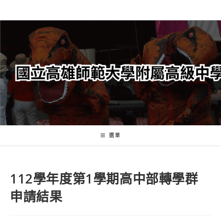
跳
轉
至
主
要
內
容
選單
112學年度第1學期高中部轉學群
申請結果