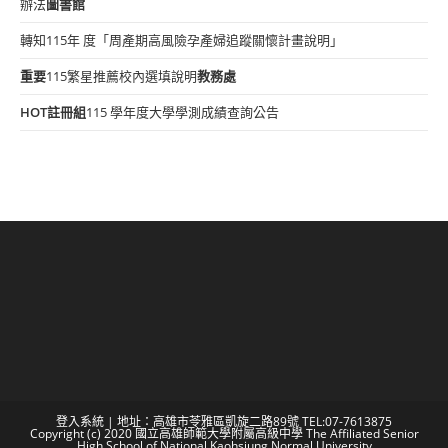
辦法
圖書館
轉知115年 度「周產期高風險孕產婦追蹤關懷計畫說明」
重要
115繁星推薦校內選填說明
教務處
HOT
註冊組
115 學年度大學學測成績查詢公告
登入系統
| 地址：高雄市苓雅區凱旋二路89號 TEL:07-7613875
Copyright (c) 2020 國立高雄師範大學附屬高級中學 The Affiliated Senior
High School of National Kaohsiung Normal University