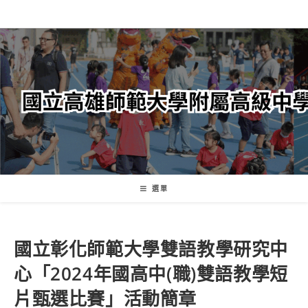
跳
轉
至
主
要
內
容
選單
國立彰化師範大學雙語教學研究中
心「2024年國高中(職)雙語教學短
片甄選比賽」活動簡章