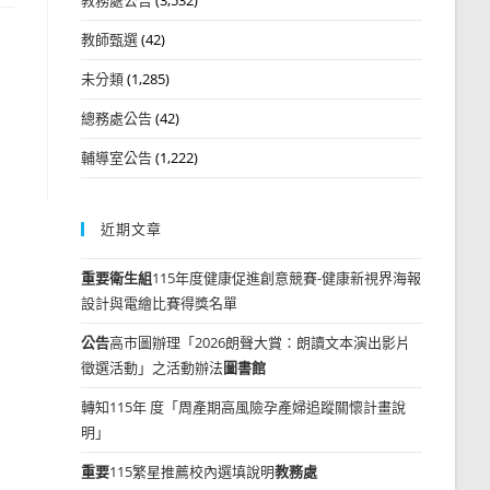
教師甄選
(42)
未分類
(1,285)
總務處公告
(42)
輔導室公告
(1,222)
近期文章
重要
衛生組
115年度健康促進創意競賽-健康新視界海報
設計與電繪比賽得獎名單
公告
高市圖辦理「2026朗聲大賞：朗讀文本演出影片
徵選活動」之活動辦法
圖書館
轉知115年 度「周產期高風險孕產婦追蹤關懷計畫說
明」
重要
115繁星推薦校內選填說明
教務處