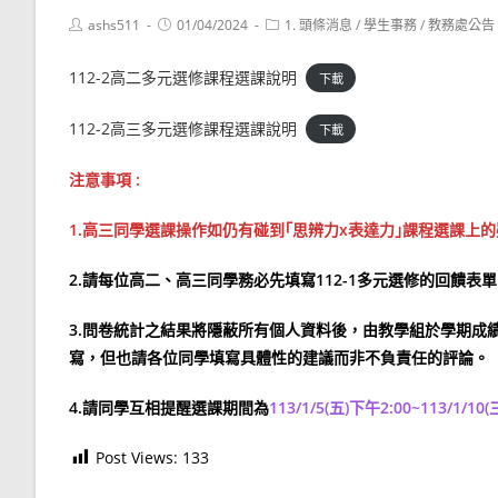
Post
Post
Post
ashs511
01/04/2024
1. 頭條消息
/
學生事務
/
教務處公告
author:
published:
category:
112-2高二多元選修課程選課說明
下載
112-2高三多元選修課程選課說明
下載
注意事項 :
1.高三同學選課
操作
如仍有碰到｢思辨力x表達力｣課程選課上的
2.請每位高二、高三同學務必先填寫112-1多元選修的回饋表單
3.問卷統計之結果將隱蔽所有個人資料後，由教學組於學期成
寫，但也請各位同學填寫具體性的建議而非不負責任的評論。
4.請同學互相提醒選課期間為
113/1/5(五)下午2:00~113/1/10
Post Views:
133