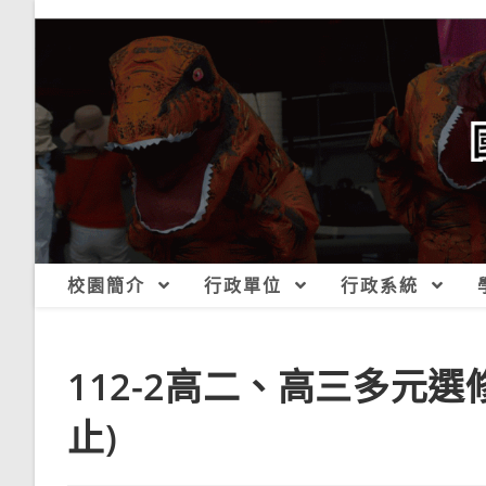
跳
轉
至
主
要
內
容
校園簡介
行政單位
行政系統
112-2高二、高三多元選修
止)