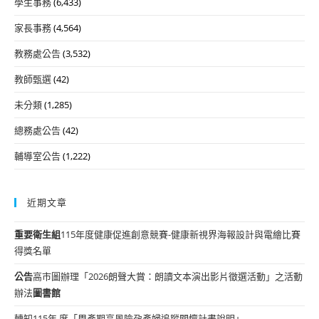
學生事務
(6,433)
家長事務
(4,564)
教務處公告
(3,532)
教師甄選
(42)
未分類
(1,285)
總務處公告
(42)
輔導室公告
(1,222)
近期文章
重要
衛生組
115年度健康促進創意競賽-健康新視界海報設計與電繪比賽
得獎名單
公告
高市圖辦理「2026朗聲大賞：朗讀文本演出影片徵選活動」之活動
辦法
圖書館
轉知115年 度「周產期高風險孕產婦追蹤關懷計畫說明」