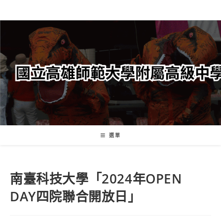
跳
轉
至
主
要
內
容
選單
南臺科技大學「2024年OPEN
DAY四院聯合開放日」