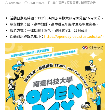
Post
Post
Post
ashs560
01/09/2024
學生事務
/
家長事務
/
輔導室公告
author:
published:
category:
活動日期及時間：113年3月9日(星期六)9時20分至16時30分。
參與對象：國、高中教師、高中職三年級學生及學生家長。
報名方式：一律採線上報名，即日起至2月25日截止。
活動資訊與報名網址：
https://openday.oac.stust.edu.tw/
。