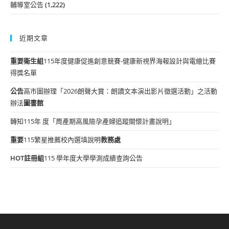
輔導室公告
(1,222)
近期文章
重要
衛生組
115年度健康促進創意競賽-健康新視界海報設計與電繪比賽
得獎名單
公告
高市圖辦理「2026朗聲大賞：朗讀文本演出影片徵選活動」之活動
辦法
圖書館
轉知115年 度「周產期高風險孕產婦追蹤關懷計畫說明」
重要
115繁星推薦校內選填說明
教務處
HOT
註冊組
115 學年度大學學測成績查詢公告