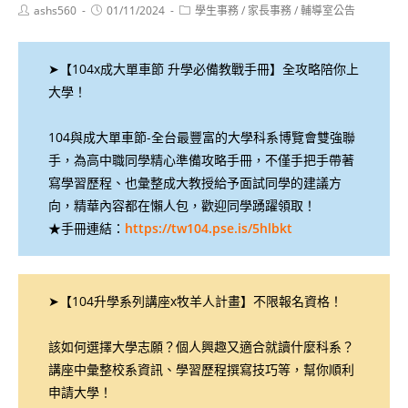
Post
Post
Post
ashs560
01/11/2024
學生事務
/
家長事務
/
輔導室公告
author:
published:
category:
➤【104x成大單車節 升學必備教戰手冊】全攻略陪你上
大學！
104與成大單車節-全台最豐富的大學科系博覽會雙強聯
手，為高中職同學精心準備攻略手冊，不僅手把手帶著
寫學習歷程、也彙整成大教授給予面試同學的建議方
向，精華內容都在懶人包，歡迎同學踴躍領取！
★手冊連結：
https://tw104.pse.is/5hlbkt
➤【104升學系列講座x牧羊人計畫】不限報名資格！
該如何選擇大學志願？個人興趣又適合就讀什麼科系？
講座中彙整校系資訊、學習歷程撰寫技巧等，幫你順利
申請大學！