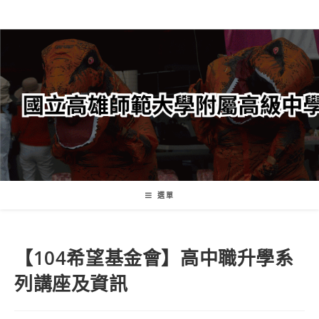
跳
轉
至
主
要
內
容
選單
【104希望基金會】高中職升學系
列講座及資訊