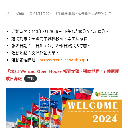
Post
Post
Post
ashs560
01/11/2024
學生事務
/
家長事務
/
輔導室公告
author:
published:
category:
活動時間：113年2月28日(三)下午1時30分至4時30分。
邀請對象：全國高中職校教師、學生及家長。
報名日期：即日起至2月18日(日)晚間8時前。
活動地點：文藻外語大學。
活動報名網址：
https://reurl.cc/M4b83p
。
「2024-Wenzao-Open-House-探索文藻，邁向世界！」校園開
放日海報
下載