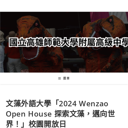
跳
轉
至
主
要
內
容
選單
文藻外語大學「2024 Wenzao
Open House 探索文藻，邁向世
界！」校園開放日