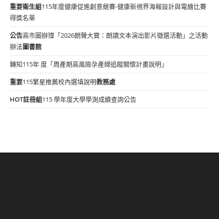
重要
衛生組
115年度健康促進創意競賽-健康新視界海報設計與電繪比賽
得獎名單
公告
高市圖辦理「2026朗聲大賞：朗讀文本演出影片徵選活動」之活動
辦法
圖書館
轉知115年 度「周產期高風險孕產婦追蹤關懷計畫說明」
重要
115繁星推薦校內選填說明
教務處
HOT
註冊組
115 學年度大學學測成績查詢公告