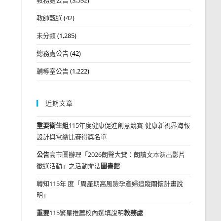
教師甄選
(42)
未分類
(1,285)
總務處公告
(42)
輔導室公告
(1,222)
近期文章
重要
衛生組
115年度健康促進創意競賽-健康新視界海報
設計與電繪比賽得獎名單
公告
高市圖辦理「2026朗聲大賞：朗讀文本演出影片
徵選活動」之活動辦法
圖書館
轉知115年 度「周產期高風險孕產婦追蹤關懷計畫說
明」
重要
115繁星推薦校內選填說明
教務處