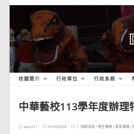
跳
轉
至
主
要
內
容
校園簡介
行政單位
行政系統
中華藝校113學年度辦理
Post
Post
Post
ashs511
01/16/2024
1. 頭條消息
/
學生事務
/
家長事務
/
author:
published:
category: