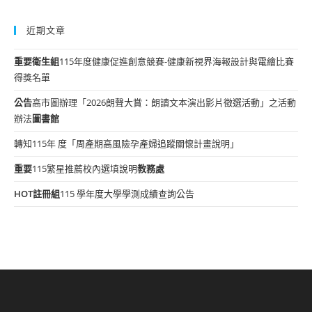
近期文章
重要
衛生組
115年度健康促進創意競賽-健康新視界海報設計與電繪比賽
得獎名單
公告
高市圖辦理「2026朗聲大賞：朗讀文本演出影片徵選活動」之活動
辦法
圖書館
轉知115年 度「周產期高風險孕產婦追蹤關懷計畫說明」
重要
115繁星推薦校內選填說明
教務處
HOT
註冊組
115 學年度大學學測成績查詢公告