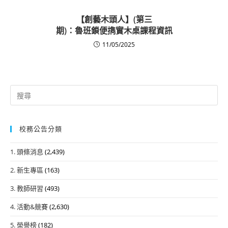
【創藝木頭人】(第三
期)：魯班鎖便擕實木桌課程資訊
11/05/2025
Search
for:
校務公告分類
1. 頭條消息
(2,439)
2. 新生專區
(163)
3. 教師研習
(493)
4. 活動&競賽
(2,630)
5. 榮譽榜
(182)