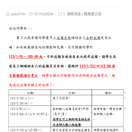
Post
Post
Post
ashs510
01/16/2024
1. 頭條消息
/
教務處公告
author:
published:
category: