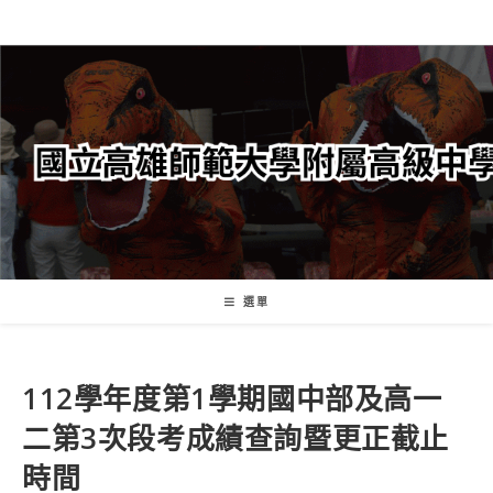
跳
轉
至
主
要
內
容
選單
112學年度第1學期​國中部及高一
二第3次段考成​績查詢暨更正截止
時間