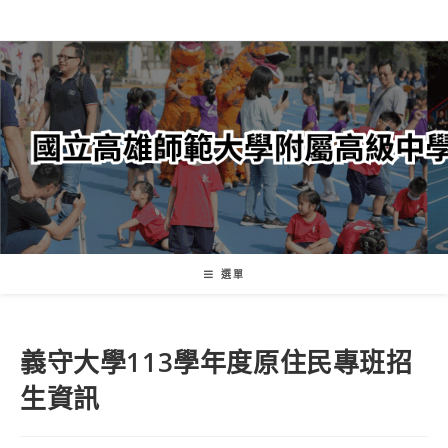
跳
轉
至
主
要
內
容
選單
義守大學113學年度原住民專班招
生資訊