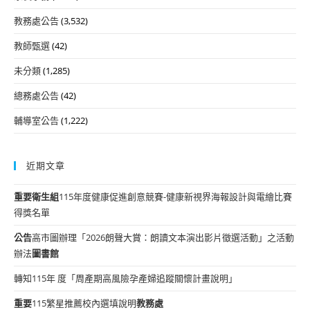
教務處公告
(3,532)
教師甄選
(42)
未分類
(1,285)
總務處公告
(42)
輔導室公告
(1,222)
近期文章
重要
衛生組
115年度健康促進創意競賽-健康新視界海報設計與電繪比賽
得獎名單
公告
高市圖辦理「2026朗聲大賞：朗讀文本演出影片徵選活動」之活動
辦法
圖書館
轉知115年 度「周產期高風險孕產婦追蹤關懷計畫說明」
重要
115繁星推薦校內選填說明
教務處