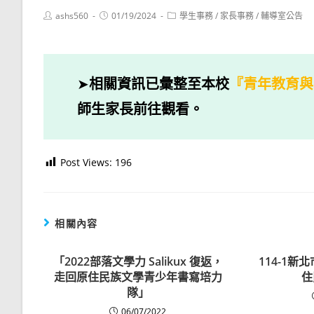
Post
Post
Post
ashs560
01/19/2024
學生事務
/
家長事務
/
輔導室公告
author:
published:
category:
➤
相關資訊已彙整至本校
『青年教育與
師生家長前往觀看。
Post Views:
196
相關內容
「2022部落文學力 Salikux 復返，
114-1
走回原住民族文學青少年書寫培力
住
隊」
06/07/2022