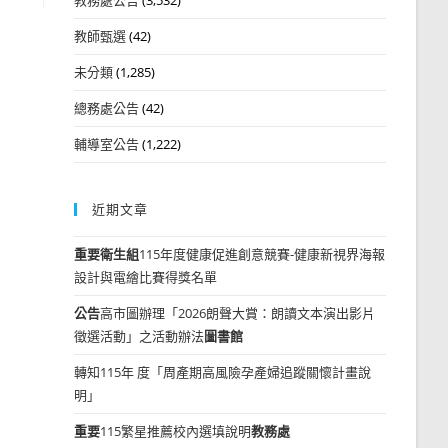
教師甄選
(42)
未分類
(1,285)
總務處公告
(42)
輔導室公告
(1,222)
近期文章
重要
衛生組
115年度健康促進創意競賽-健康新視界海報
設計與電繪比賽得獎名單
公告
高市圖辦理「2026朗聲大賞：朗讀文本演出影片
徵選活動」之活動辦法
圖書館
轉知115年 度「周產期高風險孕產婦追蹤關懷計畫說
明」
重要
115繁星推薦校內選填說明
教務處