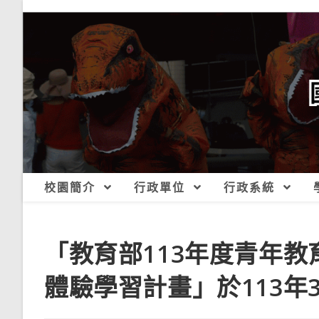
跳
轉
至
主
要
內
容
校園簡介
行政單位
行政系統
「教育部113年度青年
體驗學習計畫」於113年