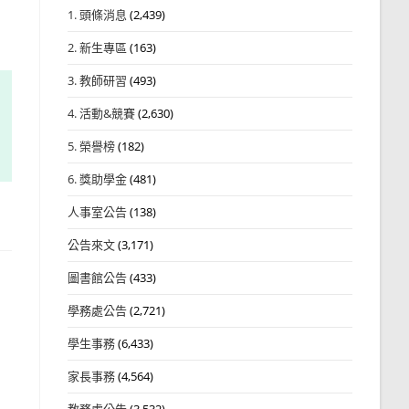
1. 頭條消息
(2,439)
2. 新生專區
(163)
3. 教師研習
(493)
4. 活動&競賽
(2,630)
5. 榮譽榜
(182)
6. 獎助學金
(481)
人事室公告
(138)
公告來文
(3,171)
圖書館公告
(433)
學務處公告
(2,721)
孝
學生事務
(6,433)
家長事務
(4,564)
教務處公告
(3,532)