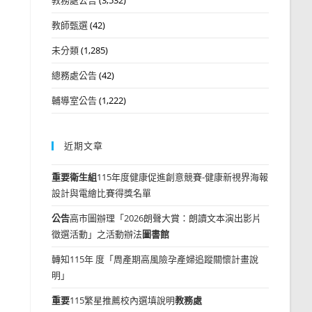
教師甄選
(42)
未分類
(1,285)
總務處公告
(42)
輔導室公告
(1,222)
近期文章
重要
衛生組
115年度健康促進創意競賽-健康新視界海報
設計與電繪比賽得獎名單
公告
高市圖辦理「2026朗聲大賞：朗讀文本演出影片
徵選活動」之活動辦法
圖書館
轉知115年 度「周產期高風險孕產婦追蹤關懷計畫說
明」
重要
115繁星推薦校內選填說明
教務處