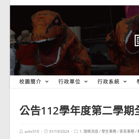
跳
轉
至
主
要
內
容
校園簡介
行政單位
行政系統
公告112學年度第二學期
Post
Post
Post
ashs510
01/19/2024
1. 頭條消息
/
學生事務
/
家長事務
/
author:
published:
category: