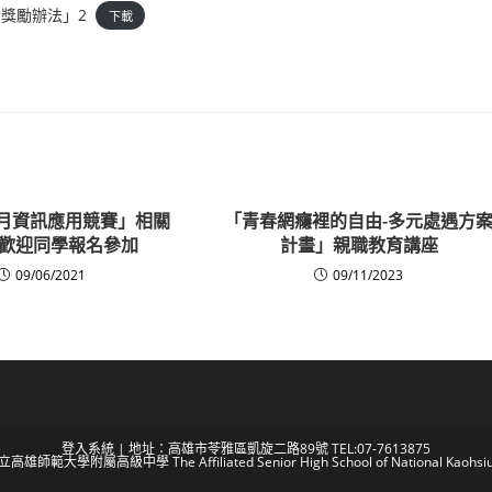
動獎勵辦法」2
下載
訊月資訊應用競賽」相關
「青春網癮裡的自由-多元處遇方
歡迎同學報名參加
計畫」親職教育講座
09/06/2021
09/11/2023
登入系統
| 地址：高雄市苓雅區凱旋二路89號 TEL:07-7613875
 國立高雄師範大學附屬高級中學 The Affiliated Senior High School of National Kaohsiun