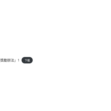
動獎勵辦法」1
下載