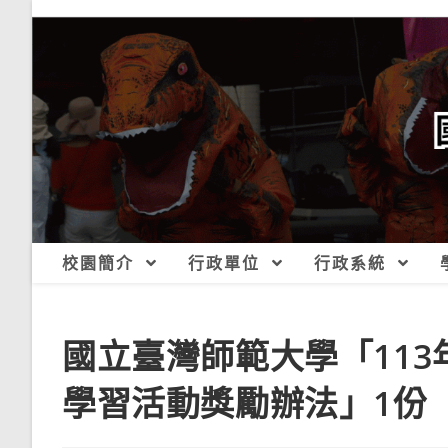
跳
轉
至
主
要
內
容
校園簡介
行政單位
行政系統
國立臺灣師範大學「113年度
學習活動獎勵辦法」1份