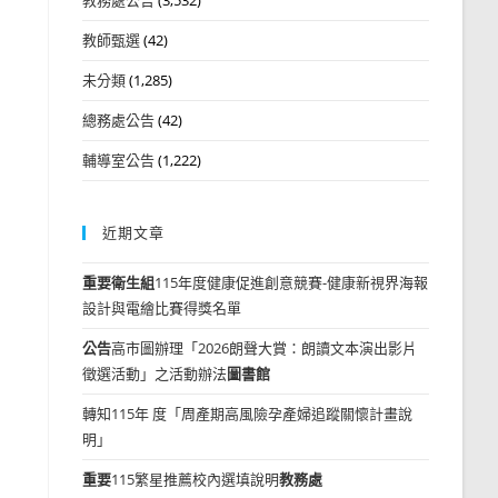
教師甄選
(42)
未分類
(1,285)
總務處公告
(42)
輔導室公告
(1,222)
近期文章
重要
衛生組
115年度健康促進創意競賽-健康新視界海報
設計與電繪比賽得獎名單
公告
高市圖辦理「2026朗聲大賞：朗讀文本演出影片
徵選活動」之活動辦法
圖書館
轉知115年 度「周產期高風險孕產婦追蹤關懷計畫說
明」
重要
115繁星推薦校內選填說明
教務處