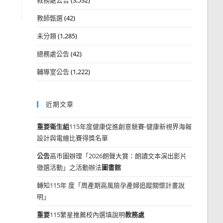
教師甄選
(42)
未分類
(1,285)
總務處公告
(42)
輔導室公告
(1,222)
近期文章
重要
衛生組
115年度健康促進創意競賽-健康新視界海報
設計與電繪比賽得獎名單
公告
高市圖辦理「2026朗聲大賞：朗讀文本演出影片
徵選活動」之活動辦法
圖書館
轉知115年 度「周產期高風險孕產婦追蹤關懷計畫說
明」
重要
115繁星推薦校內選填說明
教務處