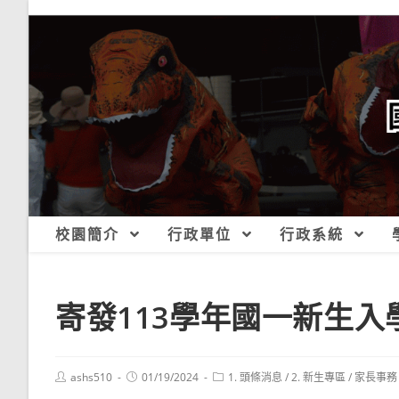
跳
轉
至
主
要
內
容
校園簡介
行政單位
行政系統
寄發113學年國一新生入
Post
Post
Post
ashs510
01/19/2024
1. 頭條消息
/
2. 新生專區
/
家長事務
author:
published:
category: