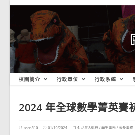
跳
轉
至
主
要
內
容
校園簡介
行政單位
行政系統
2024 年全球數學菁英賽
Post
Post
Post
ashs510
01/19/2024
4. 活動&競賽
/
學生事務
/
家長事務
author:
published:
category: