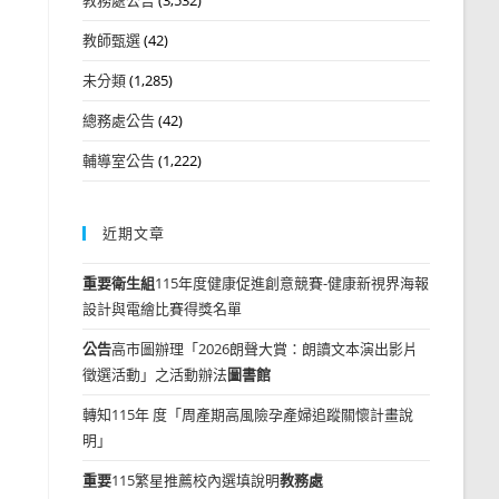
教師甄選
(42)
未分類
(1,285)
總務處公告
(42)
輔導室公告
(1,222)
近期文章
重要
衛生組
115年度健康促進創意競賽-健康新視界海報
設計與電繪比賽得獎名單
公告
高市圖辦理「2026朗聲大賞：朗讀文本演出影片
徵選活動」之活動辦法
圖書館
轉知115年 度「周產期高風險孕產婦追蹤關懷計畫說
明」
重要
115繁星推薦校內選填說明
教務處