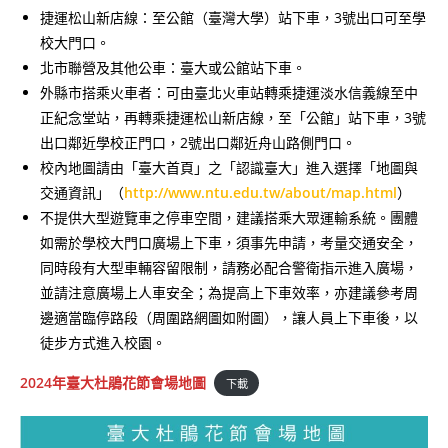
捷運松山新店線：至公館（臺灣大學）站下車，3號出口可至學
校大門口。
北市聯營及其他公車：臺大或公館站下車。
外縣市搭乘火車者：可由臺北火車站轉乘捷運淡水信義線至中
正紀念堂站，再轉乘捷運松山新店線，至「公館」站下車，3號
出口鄰近學校正門口，2號出口鄰近舟山路側門口。
校內地圖請由「臺大首頁」之「認識臺大」進入選擇「地圖與
交通資訊」（
http://www.ntu.edu.tw/about/map.html
）
不提供大型遊覽車之停車空間，建議搭乘大眾運輸系統。團體
如需於學校大門口廣場上下車，須事先申請，考量交通安全，
同時段有大型車輛容留限制，請務必配合警衛指示進入廣場，
並請注意廣場上人車安全；為提高上下車效率，亦建議參考周
邊適當臨停路段（周圍路網圖如附圖），讓人員上下車後，以
徒步方式進入校園。
2024年臺大杜鵑花節會場地圖
下載