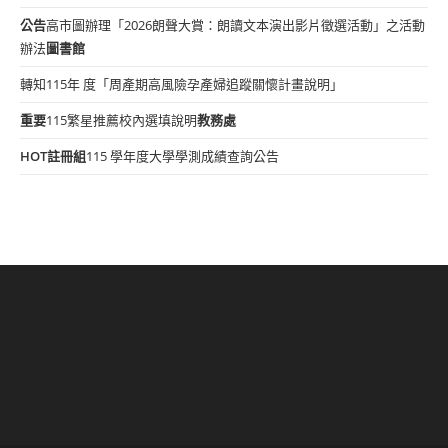
公告
高市圖辦理「2026朗聲大賞：朗讀文本演出影片徵選活動」之活動
辦法
圖書館
轉知115年 度「周產期高風險孕產婦追蹤關懷計畫說明」
重要
115繁星推薦校內選填說明
教務處
HOT
註冊組
115 學年度大學學測成績查詢公告