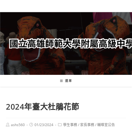
跳
轉
至
主
要
內
容
選單
2024年臺大杜鵑花節
Post
Post
Post
ashs560
01/23/2024
學生事務
/
家長事務
/
輔導室公告
author:
published:
category: