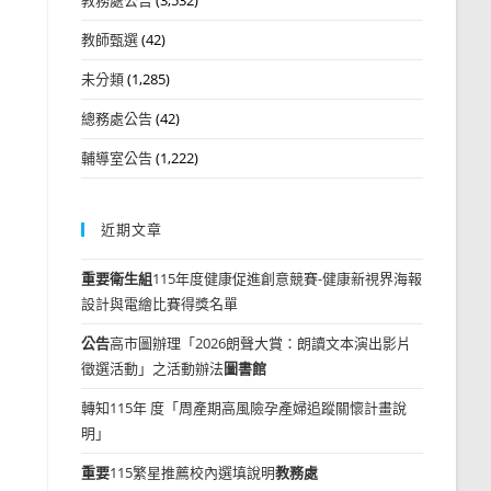
教師甄選
(42)
未分類
(1,285)
總務處公告
(42)
輔導室公告
(1,222)
近期文章
重要
衛生組
115年度健康促進創意競賽-健康新視界海報
設計與電繪比賽得獎名單
公告
高市圖辦理「2026朗聲大賞：朗讀文本演出影片
徵選活動」之活動辦法
圖書館
轉知115年 度「周產期高風險孕產婦追蹤關懷計畫說
明」
重要
115繁星推薦校內選填說明
教務處