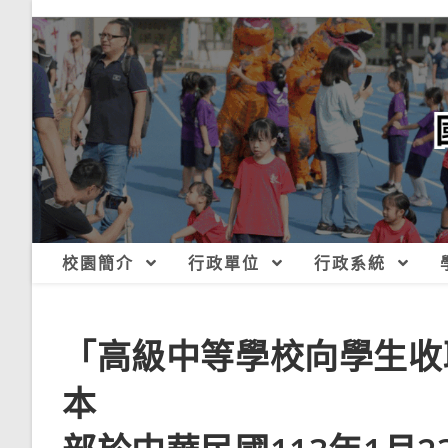
跳
轉
至
主
要
內
容
校園簡介
行政單位
行政系統
「高級中等學校向學生收
本