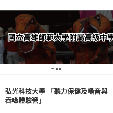
跳
轉
至
主
要
內
容
選單
弘光科技大學 「聽力保健及嗓音與
吞嚥體驗營」