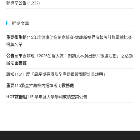
輔導室公告
(1,222)
近期文章
重要
衛生組
115年度健康促進創意競賽-健康新視界海報設計與電繪比賽
得獎名單
公告
高市圖辦理「2026朗聲大賞：朗讀文本演出影片徵選活動」之活動
辦法
圖書館
轉知115年 度「周產期高風險孕產婦追蹤關懷計畫說明」
重要
115繁星推薦校內選填說明
教務處
HOT
註冊組
115 學年度大學學測成績查詢公告