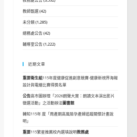
教師甄選
(42)
未分類
(1,285)
總務處公告
(42)
輔導室公告
(1,222)
近期文章
重要
衛生組
115年度健康促進創意競賽-健康新視界海報
設計與電繪比賽得獎名單
公告
高市圖辦理「2026朗聲大賞：朗讀文本演出影片
徵選活動」之活動辦法
圖書館
轉知115年 度「周產期高風險孕產婦追蹤關懷計畫說
明」
重要
115繁星推薦校內選填說明
教務處