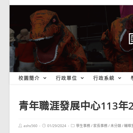
跳
轉
至
主
要
內
容
校園簡介
行政單位
行政系統
青年職涯發展中心113年
Post
Post
Post
ashs560
01/29/2024
學生事務
/
家長事務
/
未分類
/
輔導
author:
published:
category: