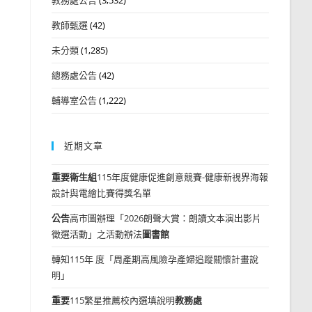
教師甄選
(42)
未分類
(1,285)
總務處公告
(42)
輔導室公告
(1,222)
近期文章
重要
衛生組
115年度健康促進創意競賽-健康新視界海報
設計與電繪比賽得獎名單
公告
高市圖辦理「2026朗聲大賞：朗讀文本演出影片
徵選活動」之活動辦法
圖書館
轉知115年 度「周產期高風險孕產婦追蹤關懷計畫說
明」
重要
115繁星推薦校內選填說明
教務處