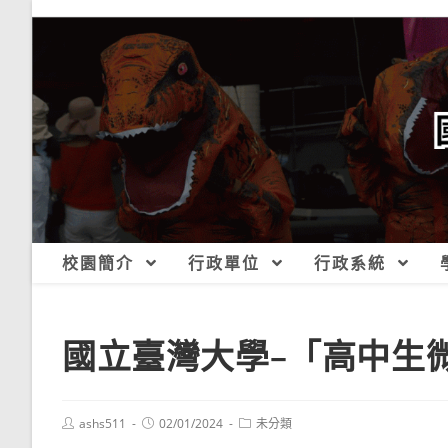
跳
轉
至
主
要
內
容
校園簡介
行政單位
行政系統
國立臺灣大學–「高中
Post
Post
Post
ashs511
02/01/2024
未分類
author:
published:
category: