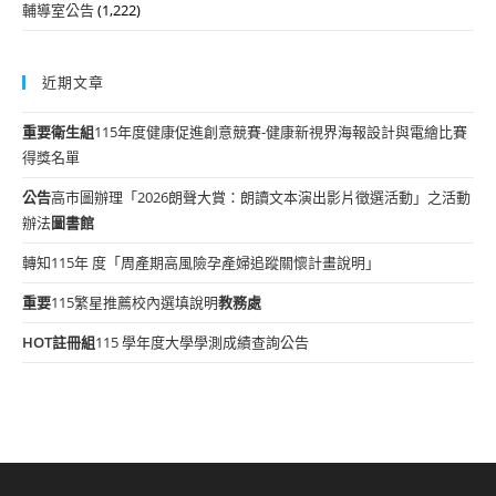
輔導室公告
(1,222)
近期文章
重要
衛生組
115年度健康促進創意競賽-健康新視界海報設計與電繪比賽
得獎名單
公告
高市圖辦理「2026朗聲大賞：朗讀文本演出影片徵選活動」之活動
辦法
圖書館
轉知115年 度「周產期高風險孕產婦追蹤關懷計畫說明」
重要
115繁星推薦校內選填說明
教務處
HOT
註冊組
115 學年度大學學測成績查詢公告