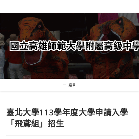
跳
轉
至
主
要
內
容
選單
臺北大學113學年度大學申請入學
「飛鳶組」招生