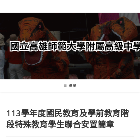
跳
轉
至
主
要
內
容
選單
113學年度國民教育及學前教育階
段特殊教育學生聯合安置簡章