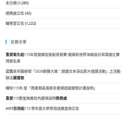
未分類
(1,285)
總務處公告
(42)
輔導室公告
(1,222)
近期文章
重要
衛生組
115年度健康促進創意競賽-健康新視界海報設計與電繪比賽
得獎名單
公告
高市圖辦理「2026朗聲大賞：朗讀文本演出影片徵選活動」之活動
辦法
圖書館
轉知115年 度「周產期高風險孕產婦追蹤關懷計畫說明」
重要
115繁星推薦校內選填說明
教務處
HOT
註冊組
115 學年度大學學測成績查詢公告