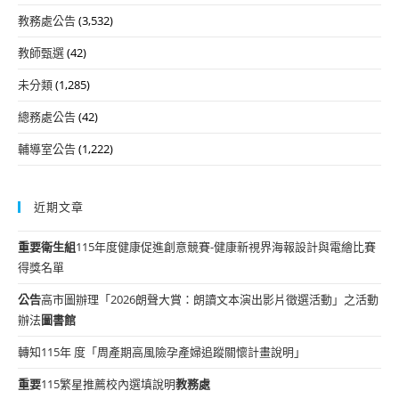
教務處公告
(3,532)
教師甄選
(42)
未分類
(1,285)
總務處公告
(42)
輔導室公告
(1,222)
近期文章
重要
衛生組
115年度健康促進創意競賽-健康新視界海報設計與電繪比賽
得獎名單
公告
高市圖辦理「2026朗聲大賞：朗讀文本演出影片徵選活動」之活動
辦法
圖書館
轉知115年 度「周產期高風險孕產婦追蹤關懷計畫說明」
重要
115繁星推薦校內選填說明
教務處