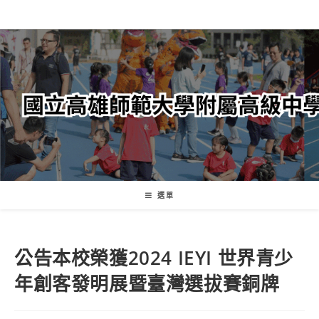
跳
轉
至
主
要
內
容
選單
公告本校榮獲2024 IEYI 世界青少
年創客發明展暨臺灣選拔賽銅牌