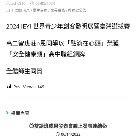
Post
Post
ashs510
02/05/2024
author:
published:
Post
1. 頭條消息
/
學生事務
/
家長事務
/
教務處公告
category:
2024 IEYI 世界青少年創客發明展暨臺灣選拔賽
高二智班莊○恩同學以「點滴在心頭」榮獲
「安全健康類」高中職組銅牌
全體師生同賀
Post Views:
149
相關內容
📺雙語班成果發表會線上發表連結👍
06/14/2022