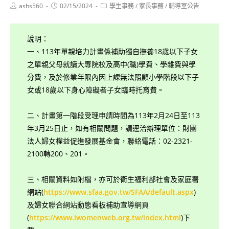
Post
Post
Post
ashs560
02/15/2024
學生事務
/
家長事務
/
輔導室公告
author:
published:
category:
說明：
一、113年單親培力計畫係補助獨自撫養18歲以下子女
之單親父母就讀大專院校及高中(職)學費、學雜費與學
分費，及於修業年限內因上課無法照顧小學階段以下子
女或18歲以下身心障礙者子女臨時托育費。
二、計畫第一階段受理申請時間為113年2月24日至113
年3月25日止，如有相關問題，請逕洽辦理單位：財團
法人婦女權益促進發展基金會，聯絡電話：02-2321-
2100轉200、201。
三、相關資料如附檔，亦可於衛生福利部社會及家庭署
網站(
https://www.sfaa.gov.tw/SFAA/default.aspx
)
及婦女聯合網站動態看板補助宣導網頁
(
https://www.iwomenweb.org.tw/index.html
)下