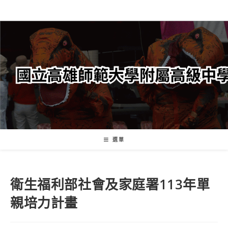
跳
轉
至
主
要
內
容
選單
衛生福利部社會及家庭署113年單
親培力計畫