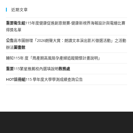
近期文章
重要
衛生組
115年度健康促進創意競賽-健康新視界海報設計與電繪比賽
得獎名單
公告
高市圖辦理「2026朗聲大賞：朗讀文本演出影片徵選活動」之活動
辦法
圖書館
轉知115年 度「周產期高風險孕產婦追蹤關懷計畫說明」
重要
115繁星推薦校內選填說明
教務處
HOT
註冊組
115 學年度大學學測成績查詢公告