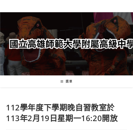
跳
轉
至
主
要
內
容
選單
112學年度下學期晚自習教室於
113年2月19日星期一16:20開放