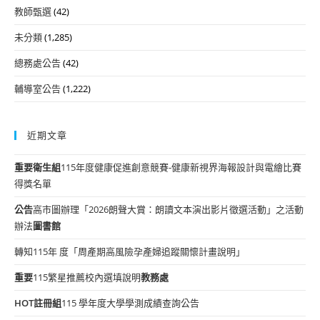
教師甄選
(42)
未分類
(1,285)
總務處公告
(42)
輔導室公告
(1,222)
近期文章
重要
衛生組
115年度健康促進創意競賽-健康新視界海報設計與電繪比賽
得獎名單
公告
高市圖辦理「2026朗聲大賞：朗讀文本演出影片徵選活動」之活動
辦法
圖書館
轉知115年 度「周產期高風險孕產婦追蹤關懷計畫說明」
重要
115繁星推薦校內選填說明
教務處
HOT
註冊組
115 學年度大學學測成績查詢公告