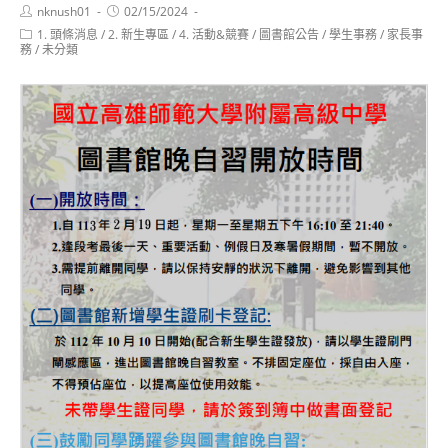
Post
Post
nknush01
02/15/2024
author:
published:
Post
1. 頭條消息
/
2. 新生專區
/
4. 活動&競賽
/
圖書館公告
/
學生事務
/
家長事
category:
務
/
未分類